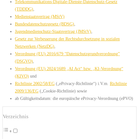
Telekommunikations-Digitale-Dienste-Datenschutz-Gesetz
(TDDDG)
,
Medienstaatsvertrag (MStV)
Bundesdatenschutzgesetz (BDSG)
,
Jugendmedienschutz-Staatsvertrag (JMStV)
,
Gesetz zur Verbesserung der Rechtsdurchsetzung in sozialen
Netzwerken (NetzDG)
,
Verordnung (EU) 2016/679 “Datenschutzgrundverordnung”
(DSGVO)
,
Verordnung (EU) 2024/1689 „AI Act“ bzw. „KI-Verordnung“
(KIVO)
und
Richtlinie 2002/58/EG
(„ePrivacy-Richtlinie“) i.V.m.
Richtlinie
2009/136/EG
(„Cookie-Richtlinie) sowie
ab Gültigkeitsdatum: die europäische ePrivacy-Verordnung (ePVO)
Verzeichnis