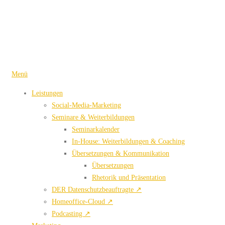
Zum
Inhalt
springen
Menü
Leistungen
Social-Media-Marketing
Seminare & Weiterbildungen
Seminarkalender
In-House: Weiterbildungen & Coaching
Übersetzungen & Kommunikation
Übersetzungen
Rhetorik und Präsentation
DER Datenschutzbeauftragte ↗
Homeoffice-Cloud ↗
Podcasting ↗