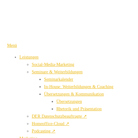
Zum
Inhalt
springen
Menü
Leistungen
Social-Media-Marketing
Seminare & Weiterbildungen
Seminarkalender
In-House: Weiterbildungen & Coaching
Übersetzungen & Kommunikation
Übersetzungen
Rhetorik und Präsentation
DER Datenschutzbeauftragte ↗
Homeoffice-Cloud ↗
Podcasting ↗