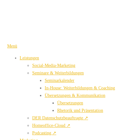
Zum
Inhalt
springen
Menü
Leistungen
Social-Media-Marketing
Seminare & Weiterbildungen
Seminarkalender
In-House: Weiterbildungen & Coaching
Übersetzungen & Kommunikation
Übersetzungen
Rhetorik und Präsentation
DER Datenschutzbeauftragte ↗
Homeoffice-Cloud ↗
Podcasting ↗