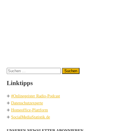
Suchen
nach:
Linktipps
➕
#Onlinegeister Radio-Podcast
➕
Datenschutzexperte
➕
Homeoffice-Plattform
➕
SocialMediaStatistik.de
UNSEREN NEWSLETTER ABONNIEREN