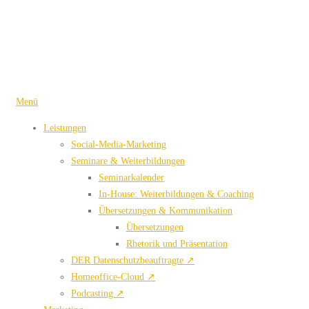
Zum
Inhalt
springen
Menü
Leistungen
Social-Media-Marketing
Seminare & Weiterbildungen
Seminarkalender
In-House: Weiterbildungen & Coaching
Übersetzungen & Kommunikation
Übersetzungen
Rhetorik und Präsentation
DER Datenschutzbeauftragte ↗
Homeoffice-Cloud ↗
Podcasting ↗