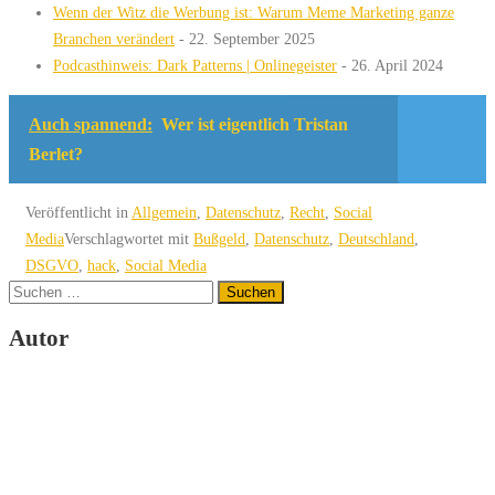
Wenn der Witz die Werbung ist: Warum Meme Marketing ganze
Branchen verändert
- 22. September 2025
Podcasthinweis: Dark Patterns | Onlinegeister
- 26. April 2024
Auch spannend:
Wer ist eigentlich Tristan
Berlet?
Veröffentlicht in
Allgemein
,
Datenschutz
,
Recht
,
Social
Media
Verschlagwortet mit
Bußgeld
,
Datenschutz
,
Deutschland
,
DSGVO
,
hack
,
Social Media
Suchen
nach:
Autor