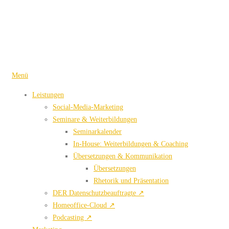
Zum
Inhalt
springen
Menü
Leistungen
Social-Media-Marketing
Seminare & Weiterbildungen
Seminarkalender
In-House: Weiterbildungen & Coaching
Übersetzungen & Kommunikation
Übersetzungen
Rhetorik und Präsentation
DER Datenschutzbeauftragte ↗
Homeoffice-Cloud ↗
Podcasting ↗