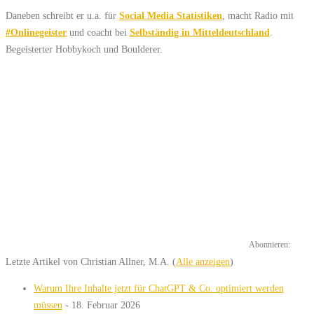
Daneben schreibt er u.a. für
Social Media Statistiken
, macht Radio mit
#Onlinegeister
und coacht bei
Selbständig in Mitteldeutschland
.
Begeisterter Hobbykoch und Boulderer.
Abonnieren:
Letzte Artikel von Christian Allner, M.A.
(
Alle anzeigen
)
Warum Ihre Inhalte jetzt für ChatGPT & Co. optimiert werden
müssen
- 18. Februar 2026