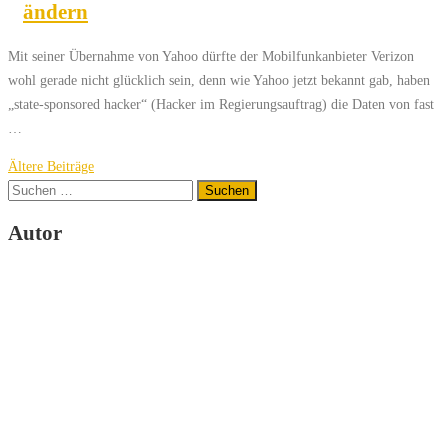
ändern
Mit seiner Übernahme von Yahoo dürfte der Mobilfunkanbieter Verizon
wohl gerade nicht glücklich sein, denn wie Yahoo jetzt bekannt gab, haben
„state-sponsored hacker“ (Hacker im Regierungsauftrag) die Daten von fast
…
Beitragsnavigation
Ältere Beiträge
Suchen
nach:
Autor