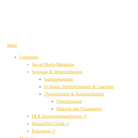
Zum
Inhalt
springen
Menü
Leistungen
Social-Media-Marketing
Seminare & Weiterbildungen
Seminarkalender
In-House: Weiterbildungen & Coaching
Übersetzungen & Kommunikation
Übersetzungen
Rhetorik und Präsentation
DER Datenschutzbeauftragte ↗
Homeoffice-Cloud ↗
Podcasting ↗