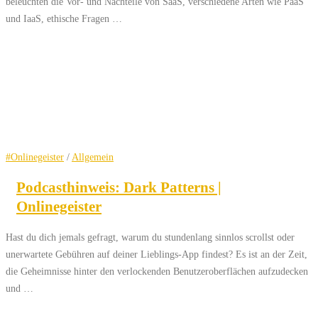
beleuchten die Vor- und Nachteile von SaaS, verschiedene Arten wie PaaS
und IaaS, ethische Fragen …
#Onlinegeister
/
Allgemein
Podcasthinweis: Dark Patterns |
Onlinegeister
Hast du dich jemals gefragt, warum du stundenlang sinnlos scrollst oder
unerwartete Gebühren auf deiner Lieblings-App findest? Es ist an der Zeit,
die Geheimnisse hinter den verlockenden Benutzeroberflächen aufzudecken
und …