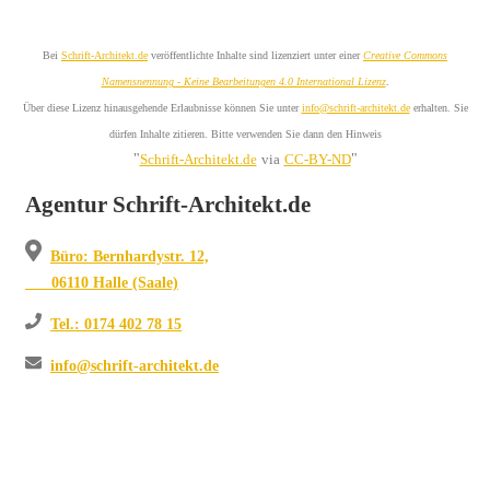
Bei
Schrift-Architekt.de
veröffentlichte Inhalte sind lizenziert unter einer
Creative Commons
Namensnennung - Keine Bearbeitungen 4.0 International Lizenz
.
Über diese Lizenz hinausgehende Erlaubnisse können Sie unter
info@schrift-architekt.de
erhalten. Sie
dürfen Inhalte zitieren. Bitte verwenden Sie dann den Hinweis
"
"
Schrift-Architekt.de
via
CC-BY-ND
Agentur Schrift-Architekt.de
Büro: Bernhardystr. 12,
06110 Halle (Saale)
Tel.: 0174 402 78 15
info@schrift-architekt.de