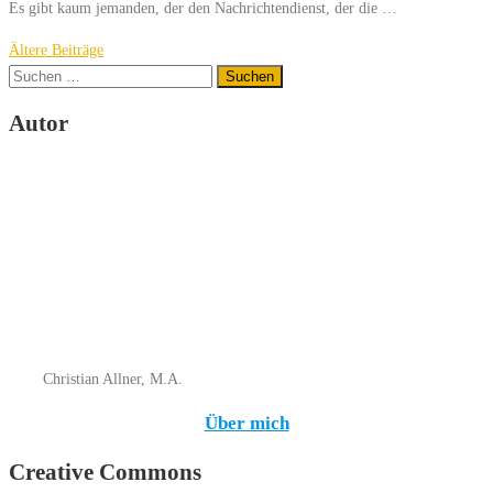
Es gibt kaum jemanden, der den Nachrichtendienst, der die …
Beitragsnavigation
Ältere Beiträge
Suchen
nach:
Autor
Christian Allner, M.A.
Über mich
Creative Commons