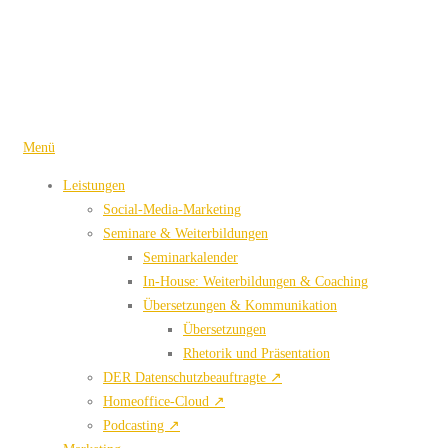
Zum
Inhalt
springen
Menü
Leistungen
Social-Media-Marketing
Seminare & Weiterbildungen
Seminarkalender
In-House: Weiterbildungen & Coaching
Übersetzungen & Kommunikation
Übersetzungen
Rhetorik und Präsentation
DER Datenschutzbeauftragte ↗
Homeoffice-Cloud ↗
Podcasting ↗