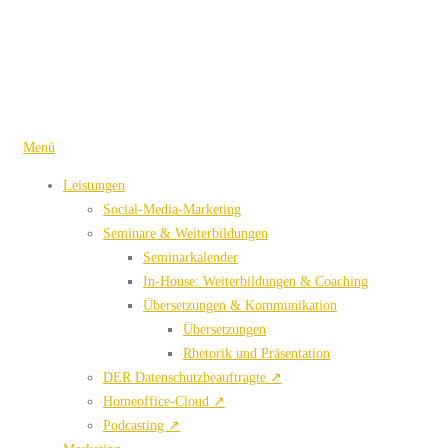
Zum
Inhalt
springen
Menü
Leistungen
Social-Media-Marketing
Seminare & Weiterbildungen
Seminarkalender
In-House: Weiterbildungen & Coaching
Übersetzungen & Kommunikation
Übersetzungen
Rhetorik und Präsentation
DER Datenschutzbeauftragte ↗
Homeoffice-Cloud ↗
Podcasting ↗