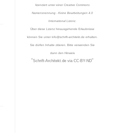
lizenziert unter einer
Creative Commons
Namensnennung - Keine Bearbeitungen 4.0
International Lizenz
.
Über diese Lizenz hinausgehende Erlaubnisse
können Sie unter
info@schrift-architekt.de
erhalten.
Sie dürfen Inhalte zitieren. Bitte verwenden Sie
dann den Hinweis
"
"
Schrift-Architekt.de
via
CC-BY-ND