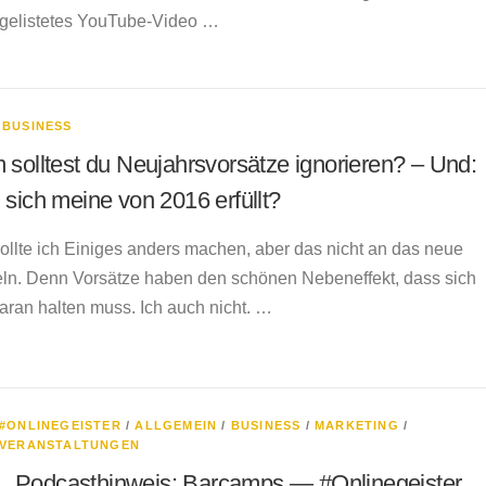
gelistetes YouTube-Video …
/
BUSINESS
solltest du Neujahrsvorsätze ignorieren? – Und:
sich meine von 2016 erfüllt?
llte ich Einiges anders machen, aber das nicht an das neue
ln. Denn Vorsätze haben den schönen Nebeneffekt, dass sich
ran halten muss. Ich auch nicht. …
#ONLINEGEISTER
/
ALLGEMEIN
/
BUSINESS
/
MARKETING
/
VERANSTALTUNGEN
Podcasthinweis: Barcamps — #Onlinegeister