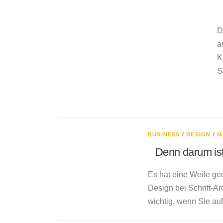
D
a
K
S
BUSINESS
/
DESIGN
/
M
Denn darum ist
Es hat eine Weile ged
Design bei Schrift-Ar
wichtig, wenn Sie au