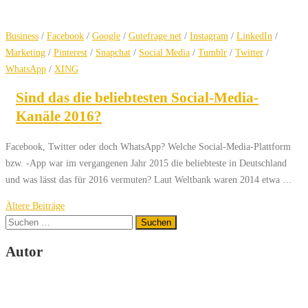
Business
/
Facebook
/
Google
/
Gutefrage.net
/
Instagram
/
LinkedIn
/
Marketing
/
Pinterest
/
Snapchat
/
Social Media
/
Tumblr
/
Twitter
/
WhatsApp
/
XING
Sind das die beliebtesten Social-Media-
Kanäle 2016?
Facebook, Twitter oder doch WhatsApp? Welche Social-Media-Plattform
bzw. -App war im vergangenen Jahr 2015 die beliebteste in Deutschland
und was lässt das für 2016 vermuten? Laut Weltbank waren 2014 etwa …
Beitragsnavigation
Ältere Beiträge
Suchen
nach:
Autor