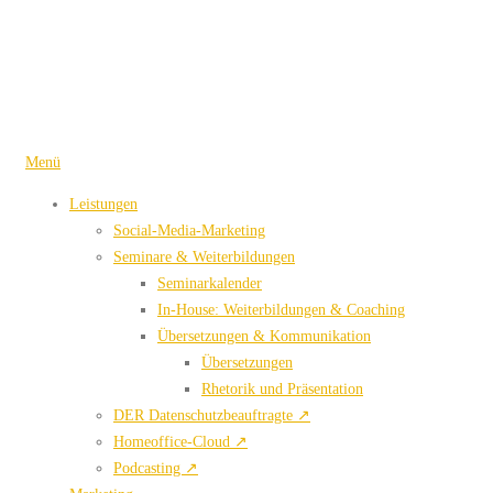
Zum
Inhalt
springen
Menü
Leistungen
Social-Media-Marketing
Seminare & Weiterbildungen
Seminarkalender
In-House: Weiterbildungen & Coaching
Übersetzungen & Kommunikation
Übersetzungen
Rhetorik und Präsentation
DER Datenschutzbeauftragte ↗
Homeoffice-Cloud ↗
Podcasting ↗